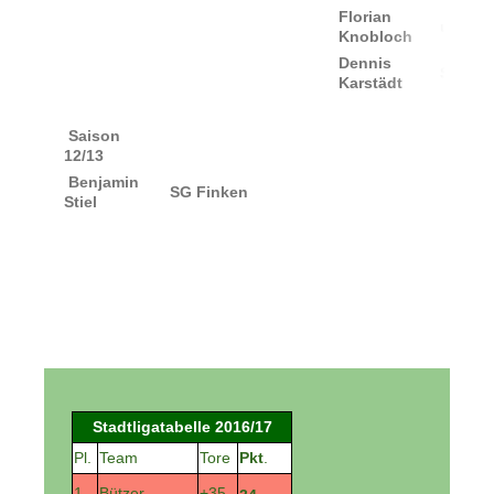
Florian
unbeka
Knobloch
Dennis
Studiu
Karstädt
Saison
12/13
Benjamin
SG Finken
Stiel
Stadtligatabelle 2016/17
Pl.
Team
Tore
Pkt
.
1
Bützer
+35