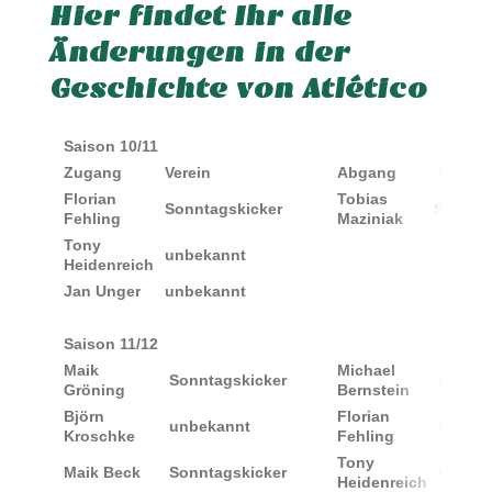
Hier findet Ihr alle
Änderungen in der
Geschichte von Atlético
Saison 10/11
Zugang
Verein
Abgang
Verein
Florian
Tobias
Sonntagskicker
Studiu
Fehling
Maziniak
Tony
unbekannt
Heidenreich
Jan Unger
unbekannt
Saison 11/12
Maik
Michael
Sonntagskicker
unbeka
Gröning
Bernstein
Björn
Florian
unbekannt
Sonnta
Kroschke
Fehling
Tony
Maik Beck
Sonntagskicker
unbeka
Heidenreich