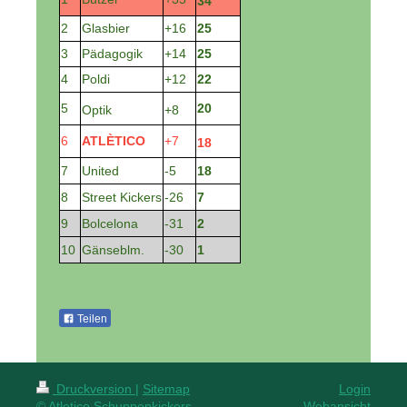
34
2
Glasbier
+16
25
3
Pädagogik
+14
25
4
Poldi
+12
22
5
20
Optik
+8
6
ATLÈTICO
+7
18
7
United
-5
18
8
Street Kickers
-26
7
9
Bolcelona
-31
2
10
Gänseblm.
-30
1
Teilen
Druckversion
|
Sitemap
Login
© Atletico Schuppenkickers
Webansicht