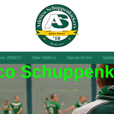
son 2016/17
Über Atlético
Saison Archiv
Spiel
ico Schuppenk