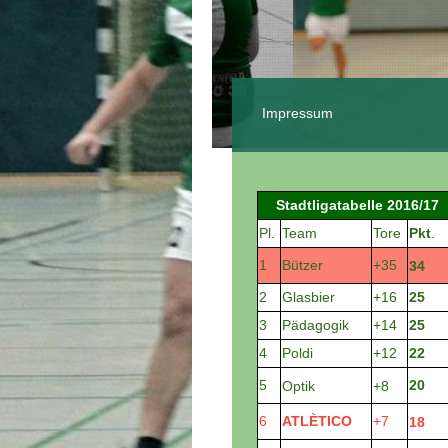
Impressum
Stadtligatabelle 2016/17
Pl.
Team
Tore
Pkt
.
1
Bützer
+35
34
2
Glasbier
+16
25
3
Pädagogik
+14
25
4
Poldi
+12
22
5
20
Optik
+8
6
ATLÈTICO
+7
18