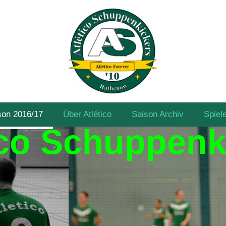
son 2016/17
Über Atlético
Saison Archiv
Spiel
ico Schuppenk