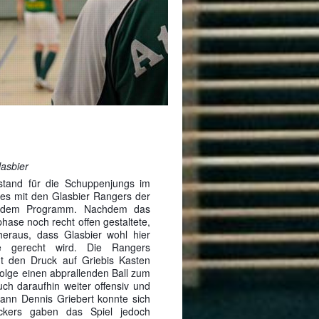
asbier
 stand für die Schuppenjungs im
ges mit den Glasbier Rangers der
f dem Programm. Nachdem das
phase noch recht offen gestaltete,
 heraus, dass Glasbier wohl hier
lle gerecht wird. Die Rangers
t den Druck auf Griebis Kasten
olge einen abprallenden Ball zum
uch daraufhin weiter offensiv und
mann Dennis Griebert konnte sich
ckers gaben das Spiel jedoch