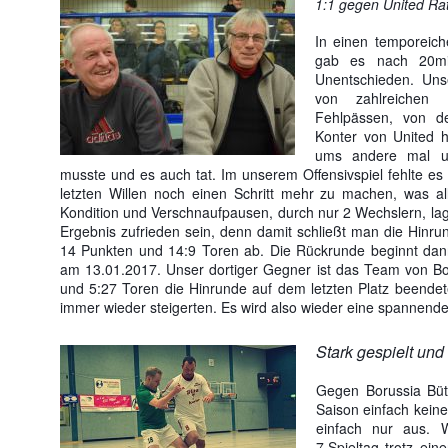
1:1 gegen United R
In einen temporeic
gab es nach 20min
Unentschieden. Uns
von zahlreichen 
Fehlpässen, von d
Konter von United h
ums andere mal un
musste und es auch tat. Im unserem Offensivspiel fehlte es
letzten Willen noch einen Schrit
t mehr zu machen, was al
Kondition und Verschnaufpausen, durch nur 2 Wechslern, la
Ergebnis zufrieden sein, denn damit schließt man die Hinru
14 Punkten und 14:9 Toren ab. Die Rückrunde beginnt dan
am 13.01.2017. Unser dortiger Gegner ist das Team von Bol
und 5:27 Toren die Hinrunde auf dem letzten Platz beendete
immer wieder steigerten. Es wird also wieder eine spannende
Stark gespielt und
Gegen Borussia Büt
Saison einfach keine
einfach nur aus. 
7.Spieltag trotz ein