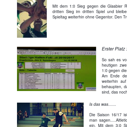
Mit dem 1:0 Sieg gegen die Glasbier Ra
dritten Sieg im dritten Spiel und blei
Spieltag weiterhin ohne Gegentor. Den Tre
Erster Platz 
So sah es vo
heutigen zwe
1:0 gegen die
Am Ende des
weiterhin au
behaupten, d
sind, das noch
Is das was.......
Die Saison 16/17 is
man sagen.....Altlet
ein. Mit dem 3:0 S