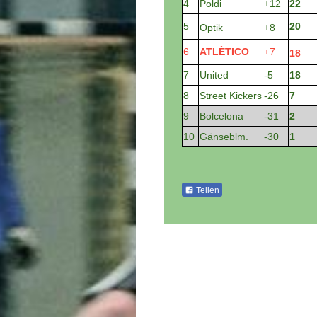
4
Poldi
+12
22
5
20
Optik
+8
6
ATLÈTICO
+7
18
7
United
-5
18
8
Street Kickers
-26
7
9
Bolcelona
-31
2
10
Gänseblm.
-30
1
Teilen