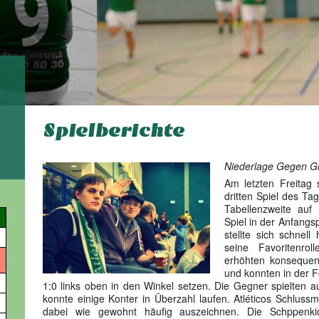
Spielberichte
Niederlage Gegen Gl
Am letzten Freitag
dritten Spiel des Ta
Tabellenzweite au
Spiel in der Anfangs
stellte sich schnell
seine Favoritenro
erhöhten konsequen
und konnten in der F
1:0 links oben in den Winkel setzen. Die Gegner s
pielten a
konnte einige Konter in Überzahl laufen. Atléticos Schluss
dabei wie gewohnt häufig auszeichnen. Die Schppenki