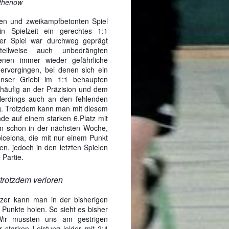
athenow
hen und zweikampfbetonten Spiel
 Spielzeit ein gerechtes 1:1
er Spiel war durchweg geprägt
teilweise auch unbedrängten
enen immer wieder gefährliche
ervorgingen, bei denen sich ein
ser Griebi im 1:1 behaupten
 häufig an der Präzision und dem
lerdings auch an den fehlenden
g. Trotzdem kann man mit diesem
nde auf einem starken 6.Platz mit
n schon in der nächsten Woche,
celona, die mit nur einem Punkt
n, jedoch in den letzten Spielen
 Partie.
 trotzdem verloren
zer kann man in der bisherigen
 Punkte holen. So sieht es bisher
Wir mussten uns am gestrigen
er starken Leistung leider mit 2:4