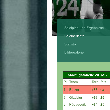
Spielplan und Ergebnisse
Spielberichte
Statistik
Bildergalerie
Stadtligatabelle 2016/17
Pl.
Team
Tore
Pkt
.
1
Bützer
+35
34
2
Glasbier
+16
25
3
Pädagogik
+14
25