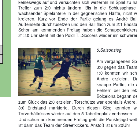
keineswegs auf und versuchten sich weiterhin im Spiel zu ha
Treffer zum 2:0 nichts ändern. Bis in die Schlussphase 
wachsender Spielanteile in der gegnerischen Hälfte, nicht 
kreieren. Kurz vor Ende der Partie gelang es André Balf
Außenseite durchzusetzen und den Ball flach zum 2:1 Endst
Schon am kommenden Freitag haben die Schuppenkickers i
21:40 Uhr steht mit den Poldi T...Soccers wieder ein schwere
5.Saisonsieg
Am vergangenen Spi
3:0 gegen das Team
1:0 konnten wir sc
Andre erzielen. Da
knappe Partie, die 
Fehlern bei den le
Bolcelona begann de
zum Glück das 2:0 erzielen. Torschütze war ebenfalls Andre
3:0 Endstand markierte. Durch diesen Sieg konnten w
Torverhältnisses wieder auf den 5.Tabellenplatz verbessern.
Und schon am kommenden Freitag geht die Punktejagd weit
ist dann das Team der Streetkickers. Anstoß ist um 20Uhr