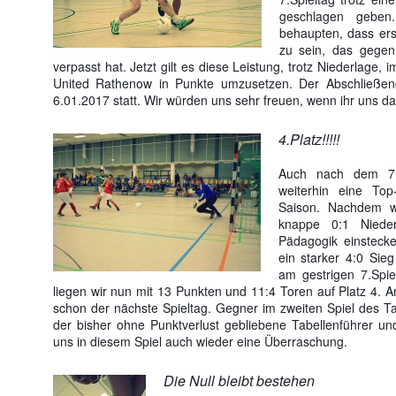
geschlagen geben
behaupten, dass ers
zu sein, das gegen
verpasst hat. Jetzt gilt es diese Leistung, trotz Niederlage
United Rathenow in Punkte umzusetzen. Der Abschließen
6.01.2017 statt. Wir würden uns sehr freuen, wenn ihr uns dann
4.Platz!!!!!
Auch nach dem 7.S
weiterhin eine Top-
Saison. Nachdem w
knappe 0:1 Niede
Pädagogik einsteck
ein starker 4:0 Si
am gestrigen 7.Spie
liegen wir nun mit 13 Punkten und 11:4 Toren auf Platz 4.
schon der nächste Spieltag. Gegner im zweiten Spiel des Ta
der bisher ohne Punktverlust gebliebene Tabellenführer und 
uns in diesem Spiel auch wieder eine Überraschung.
Die Null bleibt bestehen