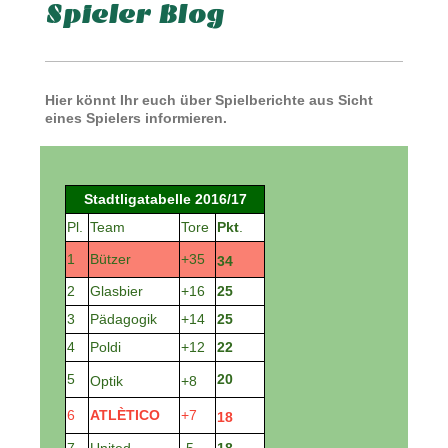
Spieler Blog
Hier könnt Ihr euch über Spielberichte aus Sicht
eines Spielers informieren.
Stadtligatabelle 2016/17
Pl.
Team
Tore
Pkt
.
1
Bützer
+35
34
2
Glasbier
+16
25
3
Pädagogik
+14
25
4
Poldi
+12
22
5
20
Optik
+8
6
ATLÈTICO
+7
18