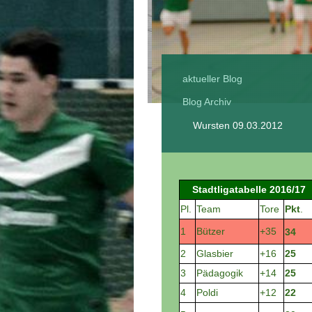
aktueller Blog
Blog Archiv
Wursten 09.03.2012
Stadtligatabelle 2016/17
Pl.
Team
Tore
Pkt
.
1
Bützer
+35
34
2
Glasbier
+16
25
3
Pädagogik
+14
25
4
Poldi
+12
22