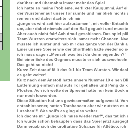
darüber und übernahm immer mehr das Spiel.
Ich hatte so meine Probleme, verflixter Kaugummi. Auf ei
der Wurstener auf unser Tor rannte und mir blieb nichts 
rennen und dabei dachte ich mir
„junge es wird zeit hier aufzuräumen“, mit voller Entschl
um, aber dabei niemals auf den Ball geguckt und musst
Aber auch nicht fair! Ach drauf geschissen. Das spiel pl
Team Wursten erarbeitete sich immer mehr Chancen. Na
musste ich runter und hab mir das ganze von der Bank 
Einer unsere Spieler wie der Shorthelm hatte wieder so
ich muss sagen „Mensch was bist du denn eigentlich?“
Bei einer Ecke des Gegners musste er sich auswechseln
Das geht so nicht!
Kurze Zeit darauf fällt das 0:1 für Team Wursten. Wir d
es geht weiter!
Kurz nach dem Anstoß hatte unsere Nummer 10 einen Bli
Entfernung einfach mal aufs Tor gehalten und Peng da kl
Pfosten. Ach ich wette der Spreemi hatte nur kein Bock 
nur noch loswerden.
Diese Situation hat uns gewissermaßen aufgeweckt. Von 
entschlossener, hatten Torchancen aber wir nutzten es n
Luschen!!! Was soll’s es ging also weiter.
Ich dachte mir „junge ich muss wieder rauf“, das tat ich 
Ich würde schon behaupten dass das Spiel jetzt ausgegl
Dann ergab sich die großartige Schanze für Atlético, ich l