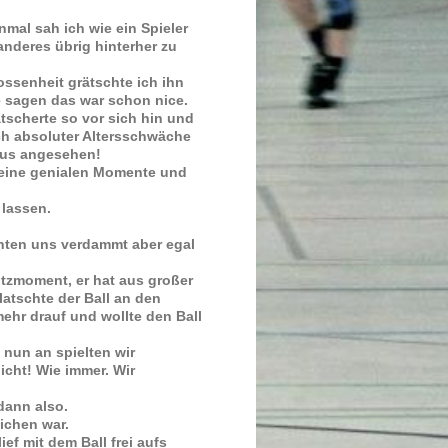
nmal sah ich wie ein Spieler
anderes übrig hinterher zu
ossenheit grätschte ich ihn
e sagen das war schon nice.
ätscherte so vor sich hin und
ch absoluter Altersschwäche
aus angesehen!
 seine genialen Momente und
 lassen.
achten uns verdammt aber egal
tzmoment, er hat aus großer
atschte der Ball an den
mehr drauf und wollte den Ball
nun an spielten wir
icht! Wie immer. Wir
dann also.
ichen war.
ief mit dem Ball frei aufs