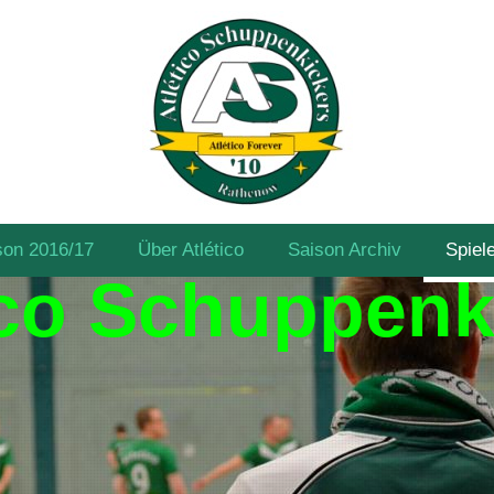
son 2016/17
Über Atlético
Saison Archiv
Spiel
ico Schuppenk