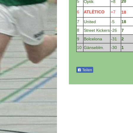
5
20
Optik
+8
6
ATLÈTICO
+7
18
7
United
-5
18
8
Street Kickers
-26
7
9
Bolcelona
-31
2
10
Gänseblm.
-30
1
Teilen